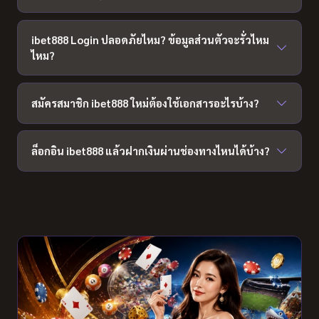
ibet888 Login ปลอดภัยไหม? ข้อมูลส่วนตัวจะรั่วไหม
ไหม?
สมัครสมาชิก ibet888 ใหม่ต้องใช้เอกสารอะไรบ้าง?
ล็อกอิน ibet888 แล้วฝากเงินผ่านช่องทางไหนได้บ้าง?