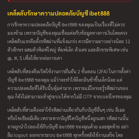
เคล็ดลับรักษาความปลอดภัยบัญชี ibet888
การรักษาความปลอดภัยบัญชี ibet888 ของคุณเป็นเรื่องที่ไม่ควร
มองข้าม เพราะบัญชีของคุณเชื่อมต่อกับข้อมูลทางการเงินโดยตรง
เคล็ดลับแรกคือตั้งรหัสผ่านที่แข็งแกร่ง ควรมีความยาวอย่างน้อย 12
ตัวอักษร ผสมตัวพิมพ์ใหญ่ พิมพ์เล็ก ตัวเลข และอักขระพิเศษ เช่น
@, #, $ เพื่อให้ยากต่อการเดา
เคล็ดลับที่สองคือเปิดใช้งานการยืนยัน 2 ขั้นตอน (2FA) ในการตั้งค่า
บัญชี ibet888 ของคุณ แม้ว่าจะทำให้ล็อกอินช้าขึ้นเล็กน้อย แต่
ความปลอดภัยที่ได้รับนั้นคุ้มค่ามาก เพราะแม้ใครจะรู้รหัสผ่านของ
คุณ ก็ยังไม่สามารถเข้าสู่ระบบได้หากไม่มี OTP จากเบอร์โทรของคุณ
เคล็ดลับที่สามคืออย่าใช้รหัสผ่านเดียวกันกับบัญชีอื่นๆ เช่น อีเมล
หรือโซเชียลมีเดีย เพราะหากบัญชีใดบัญชีหนึ่งถูกแฮก รหัสผ่านนั้น
อาจถูกนำไปลองใช้กับบัญชี ibet888 ของคุณด้วย และสุดท้าย อย่า
ลืม logout ออกจากระบบ ibet888 ทุกครั้งหลังใช้งานเสร็จ โดย