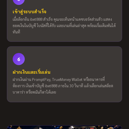
เข้าสู่ระบบสำเร็จ
เมื่อล็อกอิน ibet888 สำเร็จ คุณจะเห็นหน้าแดชบอร์ดส่วนตัว แสดง
ยอดเงินในบัญชี โบนัสที่ได้รับ และเกมที่เล่นล่าสุด พร้อมเริ่มเดิมพันได้
ทันที
6
ฝากเงินและเริ่มเล่น
ฝากเงินผ่าน PromptPay, TrueMoney Wallet หรือธนาคารที่
ต้องการ เงินเข้าบัญชี ibet888 ภายใน 30 วินาที แล้วเลือกเล่นสล็อต
บาคาร่า หรือพนันกีฬาได้เลย