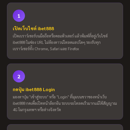
1
เปิดเว็บไซต์ ibet888
เปิดเบราว์เซอร์บนมือถือหรือคอมพิวเตอร์ แล้วพิมพ์ที่อยู่เว็บไซต์
ibet888 ในช่อง URL ไม่ต้องดาวน์โหลดแอปใดๆ รองรับทุก
เบราว์เซอร์ทั้ง Chrome, Safari และ Firefox
2
กดปุ่ม ibet888 Login
มองหาปุ่ม "เข้าสู่ระบบ" หรือ "Login" ที่มุมบนขวาของหน้าเว็บ
ibet888 กดเพื่อเปิดหน้าล็อกอิน ระบบจะโหลดเร็วมากแม้ใช้สัญญาณ
4G ในกรุงเทพฯ หรือต่างจังหวัด