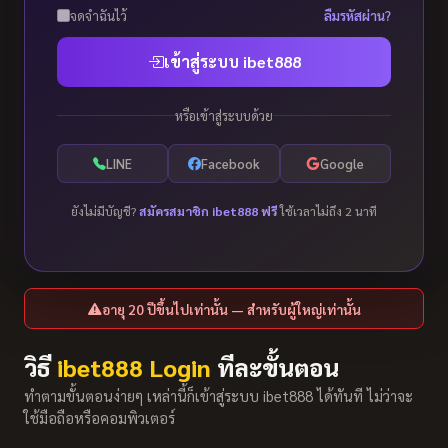
จดจำฉันไว้
ลืมรหัสผ่าน?
เข้าสู่ระบบ ibet888
หรือเข้าสู่ระบบด้วย
LINE
Facebook
Google
ยังไม่มีบัญชี?
สมัครสมาชิก ibet888 ฟรี
ใช้เวลาไม่ถึง 2 นาที
อายุ 20 ปีขึ้นไปเท่านั้น — สำหรับผู้ใหญ่เท่านั้น
วิธี
ibet888 Login
ทีละขั้นตอน
ทำตามขั้นตอนง่ายๆ เหล่านี้ก็เข้าสู่ระบบ ibet888 ได้ทันที ไม่ว่าจะ
ใช้มือถือหรือคอมพิวเตอร์